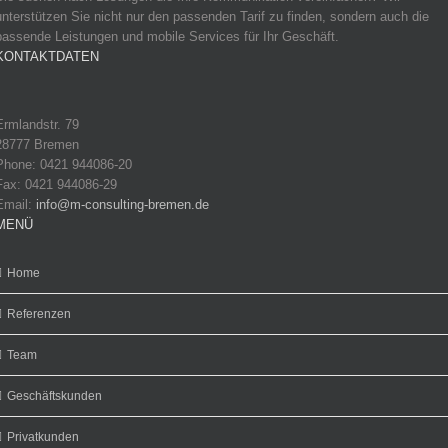
unterstützen Sie nicht nur den passenden Tarif zu finden, sondern auch die
passende Leistungen und mobile Services für Ihr Geschäft.
KONTAKTDATEN
Ermlandstr. 79
28777 Bremen
Phone: 0421 944086-20
Fax: 0421 944086-29
Email:
info@m-consulting-bremen.de
MENÜ
Home
Referenzen
Team
Geschäftskunden
Privatkunden